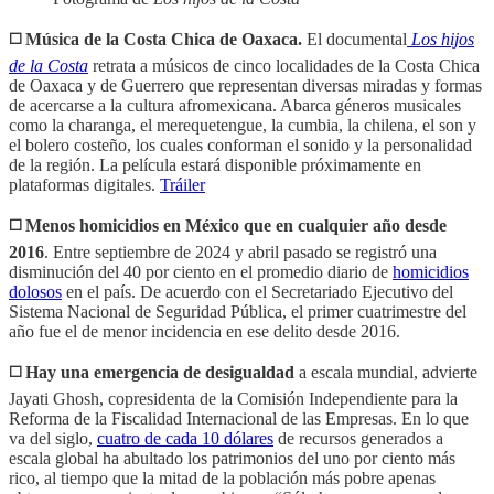
◻️ Música de la Costa Chica de Oaxaca.
El documental
Los hijos
de la Costa
retrata a músicos de cinco localidades de la Costa Chica
de Oaxaca y de Guerrero que representan diversas miradas y formas
de acercarse a la cultura afromexicana. Abarca géneros musicales
como la charanga, el merequetengue, la cumbia, la chilena, el son y
el bolero costeño, los cuales conforman el sonido y la personalidad
de la región. La película estará disponible próximamente en
plataformas digitales.
Tráiler
◻️ Menos homicidios en México que en cualquier año desde
2016
. Entre septiembre de 2024 y abril pasado se registró una
disminución del 40 por ciento en el promedio diario de
homicidios
dolosos
en el país. De acuerdo con el Secretariado Ejecutivo del
Sistema Nacional de Seguridad Pública, el primer cuatrimestre del
año fue el de menor incidencia en ese delito desde 2016.
◻️ Hay una emergencia de desigualdad
a escala mundial, advierte
Jayati Ghosh, copresidenta de la Comisión Independiente para la
Reforma de la Fiscalidad Internacional de las Empresas. En lo que
va del siglo,
cuatro de cada 10 dólares
de recursos generados a
escala global ha abultado los patrimonios del uno por ciento más
rico, al tiempo que la mitad de la población más pobre apenas