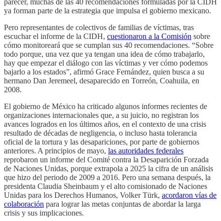
parecer, muchas de las 40 recomendaciones formuladas por la CIDH
ya forman parte de la estrategia que impulsa el gobierno mexicano.
Pero representantes de colectivos de familias de víctimas, tras
escuchar el informe de la CIDH,
cuestionaron a la Comisión
sobre
cómo monitoreará que se cumplan sus 40 recomendaciones. “Sobre
todo porque, una vez que ya tengan una idea de cómo trabajarlo,
hay que empezar el diálogo con las víctimas y ver cómo podemos
bajarlo a los estados”, afirmó Grace Fernández, quien busca a su
hermano Dan Jeremeel, desaparecido en Torreón, Coahuila, en
2008.
El gobierno de México ha criticado algunos informes recientes de
organizaciones internacionales que, a su juicio, no registran los
avances logrados en los últimos años, en el contexto de una crisis
resultado de décadas de negligencia, o incluso hasta tolerancia
oficial de la tortura y las desapariciones, por parte de gobiernos
anteriores. A principios de mayo,
las autoridades federales
reprobaron un informe del Comité contra la Desaparición Forzada
de Naciones Unidas, porque extrapola a 2025 la cifra de un análisis
que hizo del periodo de 2009 a 2016. Pero una semana después, la
presidenta Claudia Sheinbaum y el alto comisionado de Naciones
Unidas para los Derechos Humanos, Volker Türk,
acordaron vías de
colaboración
para lograr las metas conjuntas de abordar la larga
crisis y sus implicaciones.