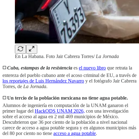
En La Habana. Foto Jair Cabrera Torres/
La Jornada
◻️
Cuba, estampas de la resistencia
es
el nuevo libro
que retrata la
entereza del pueblo cubano ante el acoso criminal de EU, a través de
los reportajes de Luis Hernández Navarro
y el fotógrafo Jair Cabrera
Torres, de
La Jornada
.
◻️
Un tercio de la población mexicana no tiene agua potable.
Alumnos de ingeniería en computación de la UNAM ganaron el
primer lugar del
HackODS UNAM 2026,
con una investigación
sobre el acceso al agua en 2 mil 469 municipios de México.
Descubrieron que 36 por ciento de la población a nivel nacional
carece de acceso a agua potable segura y en algunos municipios más
del 80 por ciento no tiene
acceso a agua potable
.