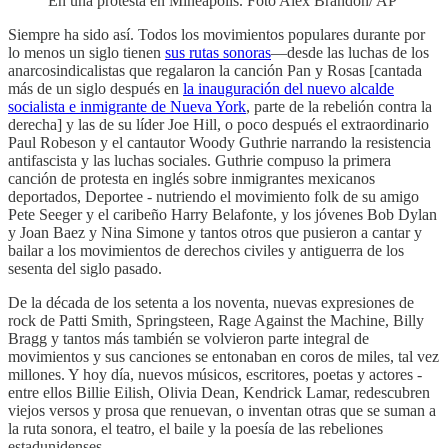
En una protesta en Mineápolis. Foto Alex Brandon/ AP
Siempre ha sido así. Todos los movimientos populares durante por
lo menos un siglo tienen
sus rutas sonoras
—desde las luchas de los
anarcosindicalistas que regalaron la canción Pan y Rosas [cantada
más de un siglo después en
la inauguración del nuevo alcalde
socialista e inmigrante de Nueva York
, parte de la rebelión contra la
derecha] y las de su líder Joe Hill, o poco después el extraordinario
Paul Robeson y el cantautor Woody Guthrie narrando la resistencia
antifascista y las luchas sociales. Guthrie compuso la primera
canción de protesta en inglés sobre inmigrantes mexicanos
deportados, Deportee - nutriendo el movimiento folk de su amigo
Pete Seeger y el caribeño Harry Belafonte, y los jóvenes Bob Dylan
y Joan Baez y Nina Simone y tantos otros que pusieron a cantar y
bailar a los movimientos de derechos civiles y antiguerra de los
sesenta del siglo pasado.
De la década de los setenta a los noventa, nuevas expresiones de
rock de Patti Smith, Springsteen, Rage Against the Machine, Billy
Bragg y tantos más también se volvieron parte integral de
movimientos y sus canciones se entonaban en coros de miles, tal vez
millones. Y hoy día, nuevos músicos, escritores, poetas y actores -
entre ellos Billie Eilish, Olivia Dean, Kendrick Lamar, redescubren
viejos versos y prosa que renuevan, o inventan otras que se suman a
la ruta sonora, el teatro, el baile y la poesía de las rebeliones
estadunidenses.