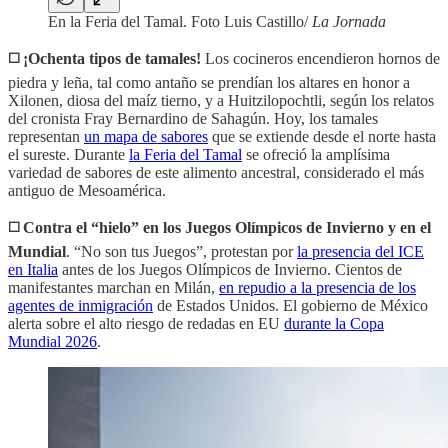
En la Feria del Tamal. Foto Luis Castillo/
La Jornada
◻️
¡Ochenta tipos de tamales!
Los cocineros encendieron hornos de
piedra y leña, tal como antaño se prendían los altares en honor a
Xilonen, diosa del maíz tierno, y a Huitzilopochtli, según los relatos
del cronista Fray Bernardino de Sahagún. Hoy, los tamales
representan
un mapa de sabores
que se extiende desde el norte hasta
el sureste. Durante
la Feria del Tamal
se ofreció la amplísima
variedad de sabores de este alimento ancestral, considerado el más
antiguo de Mesoamérica.
◻️ Contra el “hielo” en los Juegos Olímpicos de Invierno y
en el
Mundial
. “No son tus Juegos”, protestan por
la presencia del ICE
en Italia
antes de los Juegos Olímpicos de Invierno. Cientos de
manifestantes marchan en Milán,
en repudio a la presencia de los
agentes de inmigración
de Estados Unidos. El gobierno de México
alerta sobre el alto riesgo de redadas en EU
durante la Copa
Mundial 2026
.