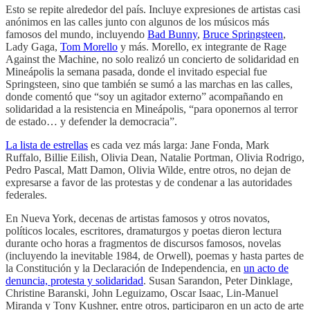
Esto se repite alrededor del país. Incluye expresiones de artistas casi
anónimos en las calles junto con algunos de los músicos más
famosos del mundo, incluyendo
Bad Bunny
,
Bruce Springsteen
,
Lady Gaga,
Tom Morello
y más. Morello, ex integrante de Rage
Against the Machine, no solo realizó un concierto de solidaridad en
Mineápolis la semana pasada, donde el invitado especial fue
Springsteen, sino que también se sumó a las marchas en las calles,
donde comentó que “soy un agitador externo” acompañando en
solidaridad a la resistencia en Mineápolis, “para oponernos al terror
de estado… y defender la democracia”.
La lista de estrellas
es cada vez más larga: Jane Fonda, Mark
Ruffalo, Billie Eilish, Olivia Dean, Natalie Portman, Olivia Rodrigo,
Pedro Pascal, Matt Damon, Olivia Wilde, entre otros, no dejan de
expresarse a favor de las protestas y de condenar a las autoridades
federales.
En Nueva York, decenas de artistas famosos y otros novatos,
políticos locales, escritores, dramaturgos y poetas dieron lectura
durante ocho horas a fragmentos de discursos famosos, novelas
(incluyendo la inevitable 1984, de Orwell), poemas y hasta partes de
la Constitución y la Declaración de Independencia, en
un acto de
denuncia, protesta y solidaridad
. Susan Sarandon, Peter Dinklage,
Christine Baranski, John Leguizamo, Oscar Isaac, Lin-Manuel
Miranda y Tony Kushner, entre otros, participaron en un acto de arte