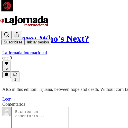
Maduro: Who's Next?
Suscribirse
Iniciar sesión
La Jornada Internacional
ene 9
5
1
Also in this edition: Tijuana, between hope and death. Without corn f
Leer →
Comentarios