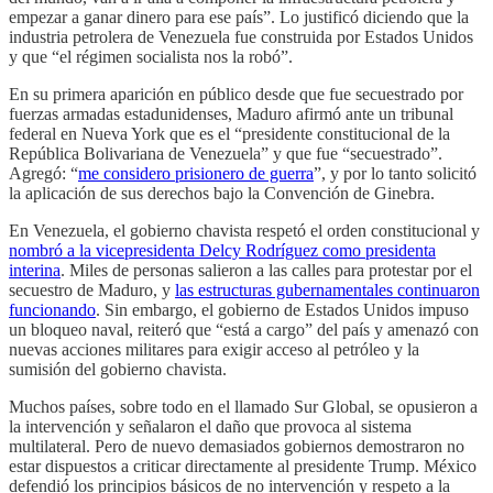
empezar a ganar dinero para ese país”. Lo justificó diciendo que la
industria petrolera de Venezuela fue construida por Estados Unidos
y que “el régimen socialista nos la robó”.
En su primera aparición en público desde que fue secuestrado por
fuerzas armadas estadunidenses, Maduro afirmó ante un tribunal
federal en Nueva York que es el “presidente constitucional de la
República Bolivariana de Venezuela” y que fue “secuestrado”.
Agregó: “
me considero prisionero de guerra
”, y por lo tanto solicitó
la aplicación de sus derechos bajo la Convención de Ginebra.
En Venezuela, el gobierno chavista respetó el orden constitucional y
nombró a la vicepresidenta Delcy Rodríguez como presidenta
interina
. Miles de personas salieron a las calles para protestar por el
secuestro de Maduro, y
las estructuras gubernamentales continuaron
funcionando
. Sin embargo, el gobierno de Estados Unidos impuso
un bloqueo naval, reiteró que “está a cargo” del país y amenazó con
nuevas acciones militares para exigir acceso al petróleo y la
sumisión del gobierno chavista.
Muchos países, sobre todo en el llamado Sur Global, se opusieron a
la intervención y señalaron el daño que provoca al sistema
multilateral. Pero de nuevo demasiados gobiernos demostraron no
estar dispuestos a criticar directamente al presidente Trump. México
defendió los principios básicos de no intervención y respeto a la