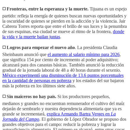
◻️
Fronteras, entre la esperanza y la muerte.
Tijuana es un espejo
partido: refleja la energía de quienes buscan nuevas oportunidades y
la oscuridad de quienes se pierden en la adicción y la violencia. Jair
Cabrera Torres reporta que entre el brillo de sus luces y la penumbra
de sus esquinas, esa ciudad se mueve al ritmo de la frontera,
donde
la vida y la muerte bailan juntas
.
◻️ Logros para empezar el nuevo año
. La presidenta Claudia
Sheinbaum anunció que
el aumento al salario mínimo para 2026
,
que significa 154 por ciento de incremento al poder adquisitivo;
alcanzará para dos canastas básicas. También anunció la reducción
gradual de la jornada laboral de 48 a 40 horas durante el sexenio.
México experimentó una disminución de 13.6 puntos porcentuales
en la cantidad de personas en pobreza
y los estados del sur bajaron
más la pobreza en los últimos siete años.
◻️ Sin maiceros no hay país.
Si los productores pequeños,
medianos y grandes no encuentran remunerador el cultivo del maíz
dejarán de sembrarlo y nuestra dependencia alimentaria que ya es
grande se incrementará,
explica Armando Bartra Verges en
La
Jornada del Campo
. El gobierno de López Obrador se propuso dos
grandes objetivos para el campo: reducir la pobreza y lograr la
autosuficiencia alimentaria. El primero se alcanzó, entre otras cosas,