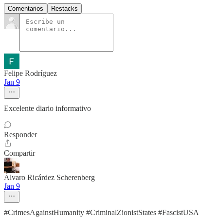
Comentarios
Restacks
Felipe Rodríguez
Jan 9
Excelente diario informativo
Responder
Compartir
Álvaro Ricárdez Scherenberg
Jan 9
#CrimesAgainstHumanity #CriminalZionistStates #FascistUSA