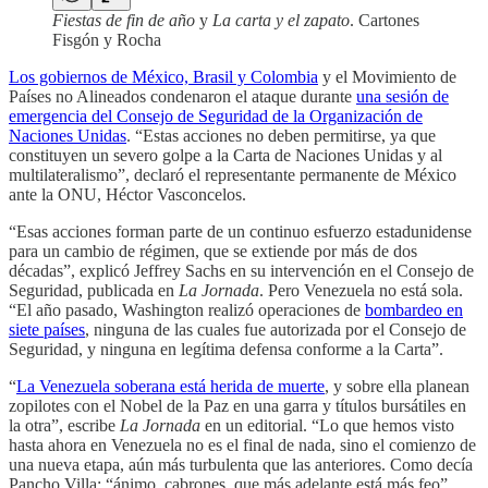
Fiestas de fin de año
y
La carta y el zapato
. Cartones
Fisgón y Rocha
Los gobiernos de México,
Brasil y Colombia
y el Movimiento de
Países no Alineados condenaron el ataque durante
una sesión de
emergencia del Consejo de Seguridad de la Organización de
Naciones Unidas
. “Estas acciones no deben permitirse, ya que
constituyen un severo golpe a la Carta de Naciones Unidas y al
multilateralismo”, declaró el representante permanente de México
ante la ONU, Héctor Vasconcelos.
“Esas acciones forman parte de un continuo esfuerzo estadunidense
para un cambio de régimen, que se extiende por más de dos
décadas”, explicó Jeffrey Sachs en su intervención en el Consejo de
Seguridad, publicada en
La Jornada
. Pero Venezuela no está sola.
“El año pasado, Washington realizó operaciones de
bombardeo en
siete países
, ninguna de las cuales fue autorizada por el Consejo de
Seguridad, y ninguna en legítima defensa conforme a la Carta”.
“
La Venezuela soberana está herida de muerte
, y sobre ella planean
zopilotes con el Nobel de la Paz en una garra y títulos bursátiles en
la otra”, escribe
La Jornada
en un editorial. “Lo que hemos visto
hasta ahora en Venezuela no es el final de nada, sino el comienzo de
una nueva etapa, aún más turbulenta que las anteriores. Como decía
Pancho Villa: “ánimo, cabrones, que más adelante está más feo”,