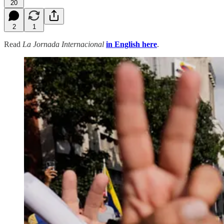
20
2
1
Read
La Jornada Internacional
in English here
.