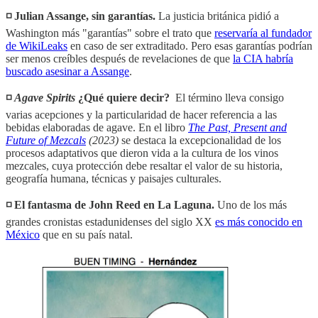
◽️ Julian Assange, sin garantías.
La justicia británica pidió a
Washington más "garantías" sobre el trato que
reservaría al fundador
de WikiLeaks
en caso de ser extraditado. Pero esas garantías podrían
ser menos creíbles después de revelaciones de que
la CIA habría
buscado asesinar a Assange
.
◽️
Agave Spirits
¿Qué quiere decir?
El término lleva consigo
varias acepciones y la particularidad de hacer referencia a las
bebidas elaboradas de agave.
En el libro
The Past, Present and
Future of Mezcals
(2023)
se destaca la excepcionalidad de los
procesos adaptativos que dieron vida a la cultura de los vinos
mezcales, cuya protección debe resaltar el valor de su historia,
geografía humana, técnicas y paisajes culturales.
◽️ El fantasma de John Reed en La Laguna.
Uno de los más
grandes cronistas estadunidenses del siglo XX
es más conocido en
México
que en su país natal.