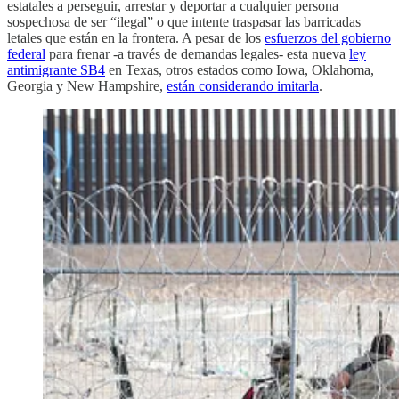
estatales a perseguir, arrestar y deportar a cualquier persona
sospechosa de ser “ilegal” o que intente traspasar las barricadas
letales que están en la frontera. A pesar de los
esfuerzos del gobierno
federal
para frenar -a través de demandas legales- esta nueva
ley
antimigrante SB4
en Texas, otros estados como Iowa, Oklahoma,
Georgia y New Hampshire,
están considerando imitarla
.