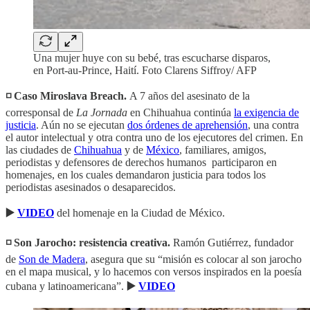
Una mujer huye con su bebé, tras escucharse disparos,
en Port-au-Prince, Haití. Foto Clarens Siffroy/ AFP
◽️ Caso Miroslava Breach.
A 7 años del asesinato de la
corresponsal de
La Jornada
en Chihuahua continúa
la exigencia de
justicia
. Aún no se ejecutan
dos órdenes de aprehensión
, una contra
el autor intelectual y otra contra uno de los ejecutores del crimen. En
las ciudades de
Chihuahua
y de
México
, familiares, amigos,
periodistas y defensores de derechos humanos participaron en
homenajes, en los cuales demandaron justicia para todos los
periodistas asesinados o desaparecidos.
▶️
VIDEO
del homenaje en la Ciudad de México.
◽️ Son Jarocho: resistencia creativa.
Ramón Gutiérrez, fundador
de
Son de Madera
,
asegura que su “misión es colocar al son jarocho
en el mapa musical, y lo hacemos con versos inspirados en la poesía
cubana y latinoamericana”.
▶️
VIDEO