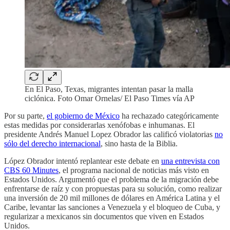
En El Paso, Texas, migrantes intentan pasar la malla
ciclónica. Foto Omar Ornelas/ El Paso Times vía AP
Por su parte,
el gobierno de México
ha rechazado categóricamente
estas medidas por considerarlas xenófobas e inhumanas. El
presidente Andrés Manuel Lopez Obrador las calificó violatorias
no
sólo del derecho internacional
, sino hasta de la Biblia.
López Obrador intentó replantear este debate en
una entrevista con
CBS 60 Minutes
, el programa nacional de noticias más visto en
Estados Unidos. Argumentó que el problema de la migración debe
enfrentarse de raíz y con propuestas para su solución, como realizar
una inversión de 20 mil millones de dólares en América Latina y el
Caribe, levantar las sanciones a Venezuela y el bloqueo de Cuba, y
regularizar a mexicanos sin documentos que viven en Estados
Unidos.