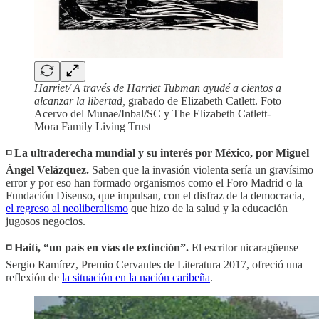
Harriet/ A través de Harriet Tubman ayudé a cientos a
alcanzar la libertad,
grabado de Elizabeth Catlett. Foto
Acervo del Munae/Inbal/SC y The Elizabeth Catlett-
Mora Family Living Trust
◽️ La ultraderecha mundial y su interés por México, por Miguel
Ángel Velázquez.
Saben que la invasión violenta sería un gravísimo
error y por eso han formado organismos como el Foro Madrid o la
Fundación Disenso, que impulsan, con el disfraz de la democracia,
el regreso al neoliberalismo
que hizo de la salud y la educación
jugosos negocios.
◽️ Haití, “un país en vías de extinción”.
El escritor nicaragüense
Sergio Ramírez, Premio Cervantes de Literatura 2017, ofreció una
reflexión de
la situación en la nación caribeña
.