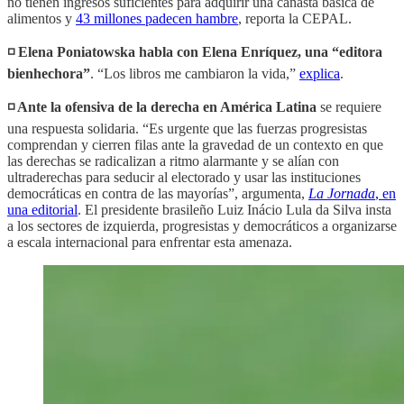
no tienen ingresos suficientes para adquirir una canasta básica de
alimentos y
43 millones padecen hambre
, reporta la CEPAL.
◽️ Elena Poniatowska habla con Elena Enríquez, una “editora
bienhechora”
. “Los libros me cambiaron la vida,”
explica
.
◽️ Ante la ofensiva de la derecha en América Latina
se requiere
una respuesta solidaria. “Es urgente que las fuerzas progresistas
comprendan y cierren filas ante la gravedad de un contexto en que
las derechas se radicalizan a ritmo alarmante y se alían con
ultraderechas para seducir al electorado y usar las instituciones
democráticas en contra de las mayorías”, argumenta,
La Jornada
, en
una editorial
. El presidente brasileño Luiz Inácio Lula da Silva insta
a los sectores de izquierda, progresistas y democráticos a organizarse
a escala internacional para enfrentar esta amenaza.