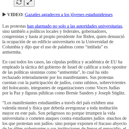
▶️ VIDEO
:
Gazatíes agradecen a los jóvenes estadunidenses
Las protestas
han alarmado no solo a las autoridades universitarias
,
sino también a políticos locales y federales, gobernadores,
congresistas y hasta al propio presidente Joe Biden, quien denunció
la ocupación de un edificio universitario en la Universidad de
Columbia y dijo que el uso de palabras como “intifada” es
antisemita.
En casi todos los casos, las cúpulas política y académica de EU ha
empleado la táctica del gobierno de Israel de calificar a todo opositor
de las políticas sionistas como “antisemita”, lo cual ha sido
rechazado reiteradamente por los manifestantes. Sus protestas
cuentan con la participación de judíos, como rabinos, sobrevivientes
del holocausto, integrantes de organizaciones como Voces Judías
por la Paz y figuras públicas como Bernie Sanders y Joseph Stiglitz.
“Los manifestantes estudiantiles a través del país exhiben una
valentía moral y física que debería avergonzar a toda institución
mayor en este país. Son peligrosos no porque irrumpen la vida
universitaria o cometen ataques contra estudiantes judíos -muchos de
los que protestan son judíos- sino porque exponen el fracaso abyecto
de las élites gobernantes y sus instituciones de frenar el genocidio, el