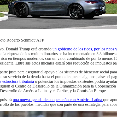
 Foto Roberto Schmidt/ AFP
sivo. Donald Trump está creando
un gobierno de los ricos, por los ricos y
e la riqueza de los multimillonarios se ha incrementado en 3.8 billones 
rico en tiempos modernos, con un valor combinado de por lo menos 10 mi
idente. Entre sus actos iniciales estará otra reducción de impuestos par
arte justa para asegurar el apoyo a los sistemas de bienestar social par
su servicio de la deuda hasta el punto de que en algunos países el pago 
a estructura tributaria
o potenciar los impuestos existentes podría ayudar 
aseguran el Centro de Desarrollo de la Organización para la Cooperac
Desarrollo de América Latina y el Caribe, y la Comisión Europea.
mpulsará
una nueva agenda de cooperación con América Latina
que apun
rrollo de los pueblos, medidas que son parte de una estrategia para abor