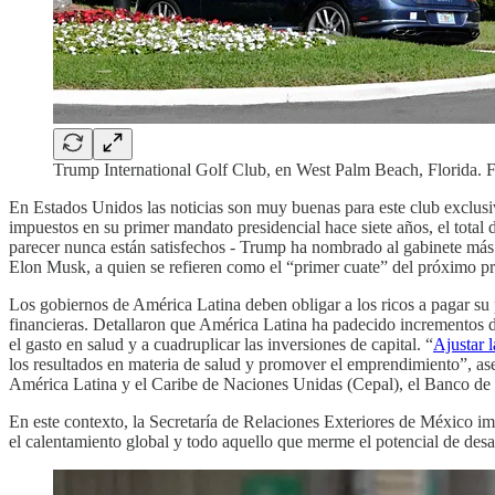
Trump International Golf Club, en West Palm Beach, Florida.
En Estados Unidos las noticias son muy buenas para este club exclu
impuestos en su primer mandato presidencial hace siete años, el total d
parecer nunca están satisfechos - Trump ha nombrado al gabinete más 
Elon Musk, a quien se refieren como el “primer cuate” del próximo pres
Los gobiernos de América Latina deben obligar a los ricos a pagar su p
financieras. Detallaron que América Latina ha padecido incrementos de 
el gasto en salud y a cuadruplicar las inversiones de capital. “
Ajustar l
los resultados en materia de salud y promover el emprendimiento”, 
América Latina y el Caribe de Naciones Unidas (Cepal), el Banco de 
En este contexto, la Secretaría de Relaciones Exteriores de México i
el calentamiento global y todo aquello que merme el potencial de desa