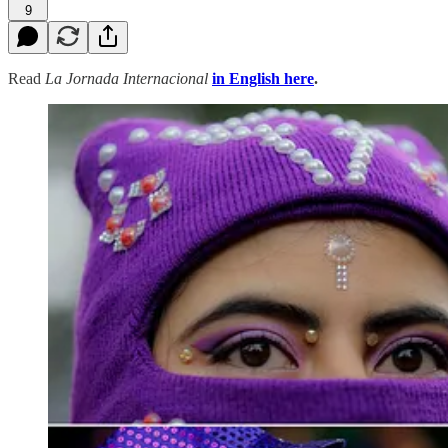
9
Read
La Jornada Internacional
in English here
.