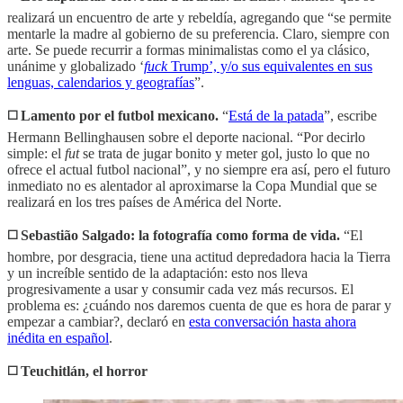
realizará un encuentro de arte y rebeldía, agregando que “se permite
mentarle la madre al gobierno de su preferencia. Claro, siempre con
arte. Se puede recurrir a formas minimalistas como el ya clásico,
unánime y globalizado ‘
fuck
Trump’, y/o sus equivalentes en sus
lenguas, calendarios y geografías
”.
◻️ Lamento por el futbol mexicano.
“
Está de la patada
”, escribe
Hermann Bellinghausen sobre el deporte nacional. “Por decirlo
simple: el
fut
se trata de jugar bonito y meter gol, justo lo que no
ofrece el actual futbol nacional”, y no siempre era así, pero el futuro
inmediato no es alentador al aproximarse la Copa Mundial que se
realizará en los tres países de América del Norte.
◻️ Sebastião Salgado: la fotografía como forma de vida.
“El
hombre, por desgracia, tiene una actitud depredadora hacia la Tierra
y un increíble sentido de la adaptación: esto nos lleva
progresivamente a usar y consumir cada vez más recursos. El
problema es: ¿cuándo nos daremos cuenta de que es hora de parar y
empezar a cambiar?, declaró en
esta conversación hasta ahora
inédita en español
.
◻️ Teuchitlán, el horror