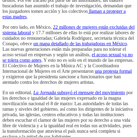
delitos. Por ese fracaso por parte de las autoridades, las madres
buscadoras han asumido el trabajo de investigación, demandan que
los juzgadores tomen acción y los colectivos
llaman a proteger a
estas madres
.
Por otro lado, en México,
22 millones de mujeres están excluidas del
sistema laboral
y 17.7 millones de ellas lo está por realizar labores de
cuidados no remuneradas; Gabriela Rodríguez, secretaria técnica del
Conapo, ofrece
un mapa detallado de las trabajadoras en México
.
Las nuevas generaciones están más preparadas para no tolerar el
acoso sexual en empresas y según un análisis,
el acoso sexual ya no
se tolera como antes
. Y esto no es solo en el mundo de las empresas.
El Colectivo de Mujeres en la Música AC y la Coordinadora
Internacional de Mujeres en el Arte presentaron
una protesta formal
y exigieron que la presidenta sancione a funcionarios que han
atentado contra los derechos de mujeres artistas.
En un editorial,
La Jornada
subrayó el mensaje del movimiento
por
los derechos e igualdad de las mujeres expresado en la magna
movilización nacional el 8 de marzo: Las autoridades de todas las
ramas y niveles del gobierno, así como los dirigentes de la iniciativa
privada, las iglesias, centros educativos y todas las instituciones
deben escuchar el clamor de las mujeres por su derecho a una vida
libre de violencia y a la igualdad real en todas sus actividades, pues
la transformación que atraviesa el país nunca será completa si
excluye a la mitad de sus habitantes.