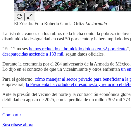
El Zócalo. Foto Roberto García Ortiz/
La Jornada
La lista de avances en los rubros de la lucha contra la pobreza inclu
disminuido la desigualdad en casi 50 por ciento y haber ampliado los 
“En 12 meses
hemos reducido el homicidio doloso en 32 por ciento
”,
desaparecidas asciende a 133 mil
, según datos oficiales.
Durante la ceremonia por el 204 aniversario de la Armada de México, 
Lo dijo en el contexto de que un vicealmirante y otros enfrentan
un en
Para el gobierno,
cómo manejar al sector privado para beneficiar a la
empresarial,
la Presidenta ha cortado el presupuesto y reducido el défi
Ante la presión del vecino del norte y la contracción económica global
debilidad en agosto de 2025, con la pérdida de un millón 302 mil 773 
Compartir
Suscríbase ahora