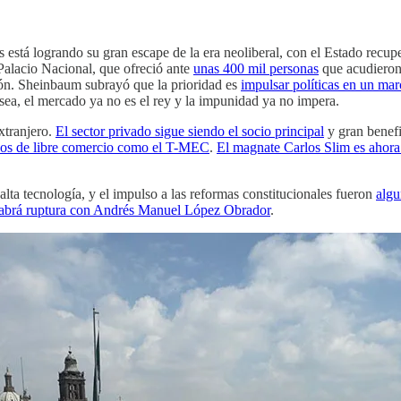
s está logrando su gran escape de la era neoliberal, con el Estado recu
alacio Nacional, que ofreció ante
unas 400 mil personas
que acudieron
ión. Sheinbaum subrayó que la prioridad es
impulsar políticas en un marc
 sea, el mercado ya no es el rey y la impunidad ya no impera.
xtranjero.
El sector privado sigue siendo el socio principal
y gran benefi
ados de libre comercio como el T-MEC
.
El magnate Carlos Slim es ahor
ta tecnología, y el impulso a las reformas constitucionales fueron
algu
habrá ruptura con Andrés Manuel López Obrador
.