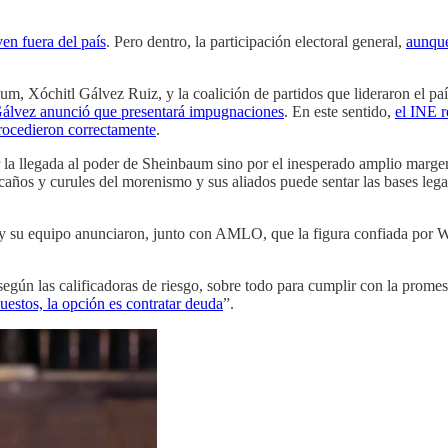
en fuera del país
. Pero dentro, la participación electoral general,
aunque
baum, Xóchitl Gálvez Ruiz, y la coalición de partidos que lideraron el pa
álvez anunció que presentará impugnaciones
. En este sentido,
el INE 
rocedieron correctamente
.
r la llegada al poder de Sheinbaum sino por el inesperado amplio marge
caños y curules del morenismo y sus aliados puede sentar las bases leg
 y su equipo anunciaron, junto con AMLO, que la figura confiada por W
 según las calificadoras de riesgo, sobre todo para cumplir con la promes
estos, la opción es contratar deuda
”.