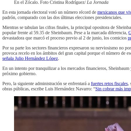
En el Zócalo. Foto Cristina Rodríguez/
La Jornada
En esta jornada electoral votó un número récord de
mexicanos que viv
padrón, comparado con las dos últimas elecciones presidenciales.
Mientras se tabulan las cifras finales, la principal opositora de Shein
popular frente al 59.35 de Sheinbaum. Pese a la marcada diferencia,
G
devastadora que marcó el proceso previo al 2 de junio, los comicios
p
Por su parte los sectores financieros expresaron su nerviosismo no po
provoca recelo en los ámbitos del gran capital porque el número de es
señala Julio Hernández López
.
En un intento por tranquilizar a los mercados financieros, Sheinbaum
próximo gobierno.
Pero, la siguiente administración se enfrentará a
fuertes retos fiscales
,
obras públicas, escribe Luis Hernández Navarro: “
Sin cobrar más impu