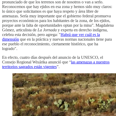
pronunciado de que los terrenos son de nosotros o van a serlo.
Reconocemos que hay ejidos en esa zona y hemos sido muy claros:
lo único que solicitamos es que haya respeto y área libre de
amenazas. Sería muy importante que el gobierno federal promueva
proyectos económicos para los habitantes de la zona, de los ejidos,
porque ante la falta de oportunidades optan por la mina”. Magdalena
Gómez, articulista de
La
Jornada
y experta en derecho indígena,
celebra esta decisión, pero agrega: "
Habrá que ver cuál es la
dimensión
que en la práctica y nuevas normas nacionales tiene para
ese pueblo el reconocimiento, ciertamente histórico, que ha
logrado".
En efecto, cuatro días después del anuncio de la UNESCO, el
Consejo Regional Wixárika anunció que “
las amenazas a nuestros
territorios sagrados están vigentes
”.