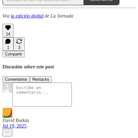
Vea
la edición digital
de La Jornada
14
1
3
Compartir
Discusión sobre este post
Comentarios
Restacks
David Barkin
Jul 19, 2025