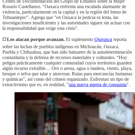
Centro de Documentación del Grupo de Estudios sobre la Mujer
Rosario Castellanos. "Oaxaca enfrenta una escalada alarmante de
violencia, particularmente en la capital y en la región del Istmo de
Tehuantepec". Agrega que "en Oaxaca la justicia es lenta, las
investigaciones insuficientes y las autoridades siguen sin actuar con
la responsabilidad que exige esta crisis".
◻️ Los atacan porque avanzan.
El suplemento
Ojarasca
reporta
sobre las luchas de pueblos indígenas en Michoacán, Oaxaca,
Puebla y Chihuahua, que han sido baluartes de la autodeterminación
comunitaria y la defensa de recursos materiales y culturales. “Hoy
peligra prácticamente cualquier comunidad cuyos territorios guarden
algún recurso extraíble… Oro o arena, agua o madera, viento, playa,
bosque o selva que talar y atravesar. Rutas para mercancías humanas
y químicas”, así como del crimen organizado. Enfrentan un tipo de
extractivismo que es, en realidad, "
una nueva guerra de conquista
".