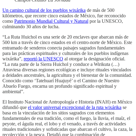
Un camino cultural de los pueblos wixárika
de más de 500
kilómetros, que recorre cinco estados de México, fue reconocido
como
Patrimonio Mundial Cultural y Natural
por la UNESCO,
culminando 30 años de lucha.
“La Ruta Huichol es una serie de 20 enclaves que abarcan más de
500 km a través de cinco estados en el centro-norte de México. Este
entramado de senderos conecta paisajes sagrados fundamentales
para las prácticas espirituales y culturales de los pueblos indígenas
wixárika”,
reportó la UNESCO
al otorgar la designación oficial.
“La ruta parte de la Sierra Huichol y conduce a Wirikuta (…)
Atraviesa diversas regiones ecológicas e incluye rituales vinculados
a deidades ancestrales, la agricultura y el bienestar de la comunidad.
Conocido como ‘Tatehuarí Huajuyé’ o el Camino de Nuestro
Abuelo Fuego, encarna un profundo significado espiritual y
ambiental”.
El Instituto Nacional de Antropología e Historia (INAH) en México
difundió que
el valor universal excepcional de la ruta wixárika
se
basa en la vinculación de los sitios sagrados con elementos
fundamentales de esa tradición, como el fuego, la lluvia, el maíz, el
peyote, el águila real, el lobo y el venado, a través de actividades
rituales tradicionales y sofisticadas que abarcan el cultivo, la caza, la
recolección y la pesca. Detalló que la combinación de