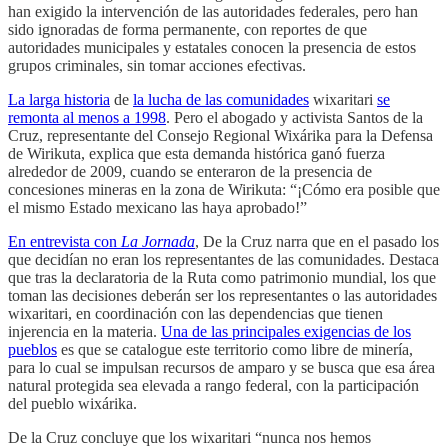
han exigido la intervención de las autoridades federales, pero han
sido ignoradas de forma permanente, con reportes de que
autoridades municipales y estatales conocen la presencia de estos
grupos criminales, sin tomar acciones efectivas.
La larga historia
de
la lucha de las comunidades
wixaritari
se
remonta al menos a 1998
. Pero el abogado y activista Santos de la
Cruz, representante del Consejo Regional Wixárika para la Defensa
de Wirikuta, explica que esta demanda histórica ganó fuerza
alrededor de 2009, cuando se enteraron de la presencia de
concesiones mineras en la zona de Wirikuta: “¡Cómo era posible que
el mismo Estado mexicano las haya aprobado!”
En entrevista con
La Jornada
, De la Cruz narra que en el pasado los
que decidían no eran los representantes de las comunidades. Destaca
que tras la declaratoria de la Ruta como patrimonio mundial, los que
toman las decisiones deberán ser los representantes o las autoridades
wixaritari, en coordinación con las dependencias que tienen
injerencia en la materia.
Una de las principales exigencias de los
pueblos
es que se catalogue este territorio como libre de minería,
para lo cual se impulsan recursos de amparo y se busca que esa área
natural protegida sea elevada a rango federal, con la participación
del pueblo wixárika.
De la Cruz concluye que los wixaritari “nunca nos hemos