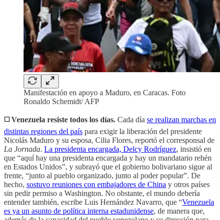
Manifestación en apoyo a Maduro, en Caracas. Foto
Ronaldo Schemidt/ AFP
◻️ Venezuela resiste todos los días.
Cada día
se realizan marchas en
distintas regiones del país
para exigir la liberación del presidente
Nicolás Maduro y su esposa, Cilia Flores, reportó el corresponsal de
La Jornada
.
La presidenta encargada, Delcy Rodríguez
, insistió en
que “aquí hay una presidenta encargada y hay un mandatario rehén
en Estados Unidos”, y subrayó que el gobierno bolivariano sigue al
frente, “junto al pueblo organizado, junto al poder popular”. De
hecho,
sostuvo reuniones con embajadores de China
y otros países
sin pedir permiso a Washington. No obstante, el mundo debería
entender también, escribe Luis Hernández Navarro, que “
Venezuela
es ya un asunto de política interna estadunidense
, de manera que,
además de la capacidad del pueblo venezolano y su dirección para