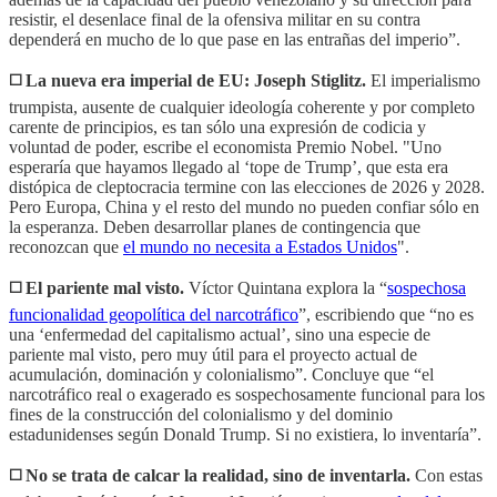
resistir, el desenlace final de la ofensiva militar en su contra
dependerá en mucho de lo que pase en las entrañas del imperio”.
◻️ La nueva era imperial de EU: Joseph Stiglitz.
El imperialismo
trumpista, ausente de cualquier ideología coherente y por completo
carente de principios, es tan sólo una expresión de codicia y
voluntad de poder, escribe el economista Premio Nobel. "Uno
esperaría que hayamos llegado al ‘tope de Trump’, que esta era
distópica de cleptocracia termine con las elecciones de 2026 y 2028.
Pero Europa, China y el resto del mundo no pueden confiar sólo en
la esperanza. Deben desarrollar planes de contingencia que
reconozcan que
el mundo no necesita a Estados Unidos
".
◻️ El pariente mal visto.
Víctor Quintana explora la “
sospechosa
funcionalidad geopolítica del narcotráfico
”, escribiendo que “no es
una ‘enfermedad del capitalismo actual’, sino una especie de
pariente mal visto, pero muy útil para el proyecto actual de
acumulación, dominación y colonialismo”. Concluye que “el
narcotráfico real o exagerado es sospechosamente funcional para los
fines de la construcción del colonialismo y del dominio
estadunidenses según Donald Trump. Si no existiera, lo inventaría”.
◻️ No se trata de calcar la realidad, sino de inventarla.
Con estas