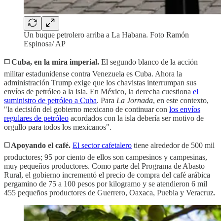
Un buque petrolero arriba a La Habana. Foto Ramón
Espinosa/ AP
◻️
Cuba, en la mira imperial.
El segundo blanco de la acción
militar estadunidense contra Venezuela es Cuba. Ahora la
administración Trump exige que los chavistas interrumpan sus
envíos de petróleo a la isla. En México, la derecha cuestiona
el
suministro de petróleo a Cuba
. Para
La Jornada
, en este contexto,
"la decisión del gobierno mexicano de continuar con
los envíos
regulares de petróleo
acordados con la isla debería ser motivo de
orgullo para todos los mexicanos".
◻️ Apoyando el café.
El sector cafetalero
tiene alrededor de 500 mil
productores; 95 por ciento de ellos son campesinos y campesinas,
muy pequeños productores. Como parte del Programa de Abasto
Rural, el gobierno incrementó el precio de compra del café arábica
pergamino de 75 a 100 pesos por kilogramo y se atendieron 6 mil
455 pequeños productores de Guerrero, Oaxaca, Puebla y Veracruz.