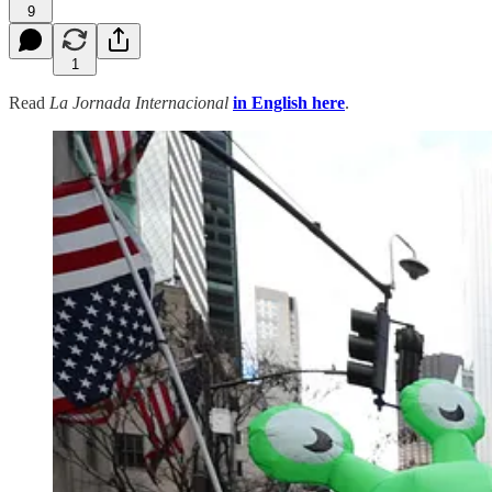
9
1
Read
La Jornada Internacional
in English here
.