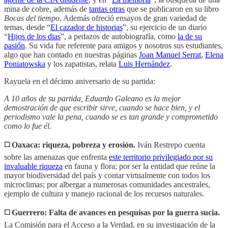
mina de cobre, además de
tantas otras
que se publicaron en su libro
Bocas del tiempo
. Además ofreció ensayos de gran variedad de
temas, desde “
El cazador de historias
”, su ejercicio de un diario
“
Hijos de los dias
”, a pedazos de autobiografía, como
la de su
pasión
. Su vida fue referente para amigos y nosotros sus estudiantes,
algo que han contado en nuestras páginas
Joan Manuel Serrat
,
Elena
Poniatowska
y los zapatistas, relata
Luis Hernández
.
Rayuela en el décimo aniversario de su partida:
A 10 años de su partida, Eduardo Galeano es la mejor
demostración de que escribir sirve, cuando se hace bien, y el
periodismo vale la pena, cuando se es tan grande y comprometido
como lo fue él.
◻️ Oaxaca: riqueza, pobreza y erosión.
Iván Restrepo cuenta
sobre las amenazas que enfrenta
este territorio privilegiado por su
invaluable riqueza
en fauna y flora; por ser la entidad que reúne la
mayor biodiversidad del país y contar virtualmente con todos los
microclimas; por albergar a numerosas comunidades ancestrales,
ejemplo de cultura y manejo racional de los recursos naturales.
◻️ Guerrero: Falta de avances en pesquisas por la guerra sucia.
La Comisión para el Acceso a la Verdad, en su investigación de la