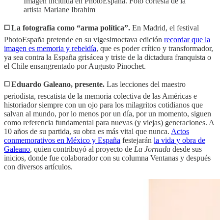
Imagen incluida en PhotoEspaña. Foto cortesía de la
artista Mariane Ibrahim
◻️ La fotografía como “arma política”.
En Madrid, el festival
PhotoEspaña pretende en su vigesimoctava edición
recordar que la
imagen es memoria y rebeldía
, que es poder crítico y transformador,
ya sea contra la España grisácea y triste de la dictadura franquista o
el Chile ensangrentado por Augusto Pinochet.
◻️ Eduardo Galeano, presente.
Las lecciones del maestro
periodista, rescatista de la memoria colectiva de las Américas e
historiador siempre con un ojo para los milagritos cotidianos que
salvan al mundo, por lo menos por un día, por un momento, siguen
como referencia fundamental para nuevas (y viejas) generaciones. A
10 años de su partida, su obra es más vital que nunca.
Actos
conmemorativos en México y España
festejarán
la vida y obra de
Galeano
, quien contribuyó al proyecto de
La Jornada
desde sus
inicios, donde fue colaborador con su columna Ventanas y después
con diversos artículos.