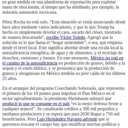
en gran medida en una plataforma de exportación para explotar
mano de obra barata, al tiempo que ha debilitado, por ejemplo, la
industria automotriz mexicana.
Pérez Rocha no está solo. “Esta situación se venía anunciando desde
hace años mediante varios indicadores, y que lo que Trump ha
hecho es simplemente develar el caos, sacarlo del clóset, mostrarlo
de manera descarnada”,
escribe Víctor Toledo
. Agregó que la
solución es lo que llama el “hogar sustentable”, o sea, que empieza
desde el nivel local. Esto significa abordar desde una escala local la
autosuficiencia energética, de agua y de alimentos, y el reciclaje de
desechos, emisiones y basura. En este momento,
México no está en
el camino de la autosuficiencia
en producción de granos, debido a la
sequía y el estrés hídrico, y se pronostica que la producción de
granos y oleaginosas en México tendrán su peor caída de los últimos
25 años.
En el arranque del programa Cosechando Soberanía, que representa
el primero de los 18 puntos para impulsar el Plan México en el
sector agroalimentario, la presidenta Sheinbaum subrayó que
producir lo que se consume en el país
“es la mejor defensa frente a
cualquier arancel”. Se canalizarán créditos a 300 mil pequeños y
medianos productores y se espera que para 2030 llegue a 750 mil
beneficiarios. Pero
Luis Hernández Navarro advierte
que si
queremos rescatar el campo hay que modificar muchas políticas y