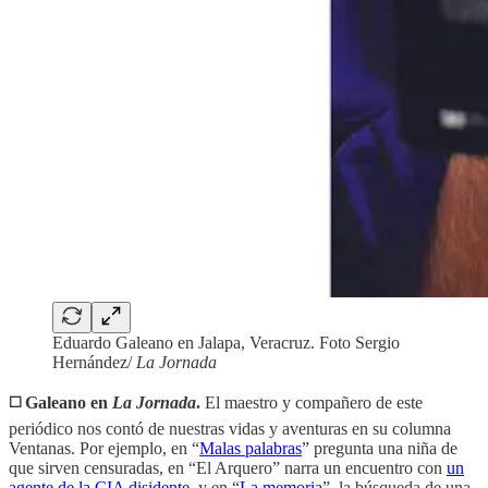
Eduardo Galeano en Jalapa, Veracruz. Foto Sergio
Hernández/
La Jornada
◻️ Galeano en
La Jornada
.
El maestro y compañero de este
periódico nos contó de nuestras vidas y aventuras en su columna
Ventanas. Por ejemplo, en “
Malas palabras
” pregunta una niña de
que sirven censuradas, en “El Arquero” narra un encuentro con
un
agente de la CIA disidente
, y en “
La memoria
”, la búsqueda de una