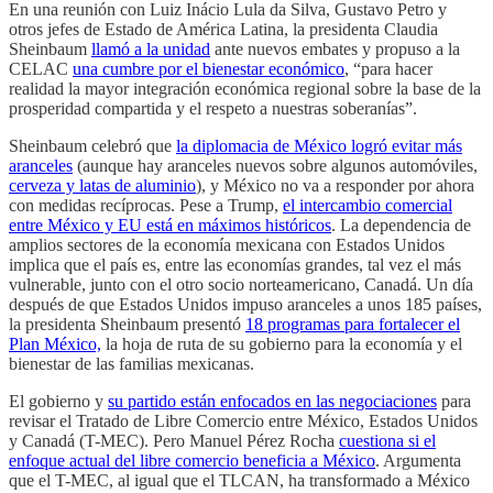
En una reunión con Luiz Inácio Lula da Silva, Gustavo Petro y
otros jefes de Estado de América Latina, la presidenta Claudia
Sheinbaum
llamó a la unidad
ante nuevos embates y propuso a la
CELAC
una cumbre por el bienestar económico
, “para hacer
realidad la mayor integración económica regional sobre la base de la
prosperidad compartida y el respeto a nuestras soberanías”.
Sheinbaum celebró que
la diplomacia de México logró evitar más
aranceles
(aunque hay aranceles nuevos sobre algunos automóviles,
cerveza y latas de aluminio
), y México no va a responder por ahora
con medidas recíprocas. Pese a Trump,
el intercambio comercial
entre México y EU está en máximos históricos
. La dependencia de
amplios sectores de la economía mexicana con Estados Unidos
implica que el país es, entre las economías grandes, tal vez el más
vulnerable, junto con el otro socio norteamericano, Canadá. Un día
después de que Estados Unidos impuso aranceles a unos 185 países,
la presidenta Sheinbaum presentó
18 programas para fortalecer el
Plan México,
la hoja de ruta de su gobierno para la economía y el
bienestar de las familias mexicanas.
El gobierno y
su partido están enfocados en las negociaciones
para
revisar el Tratado de Libre Comercio entre México, Estados Unidos
y Canadá (T-MEC). Pero Manuel Pérez Rocha
cuestiona si el
enfoque actual del libre comercio beneficia a México
. Argumenta
que el T-MEC, al igual que el TLCAN, ha transformado a México