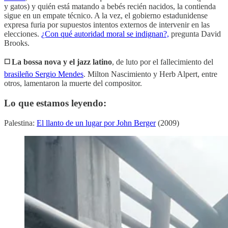
y gatos) y quién está matando a bebés recién nacidos, la contienda
sigue en un empate técnico. A la vez, el gobierno estadunidense
expresa furia por supuestos intentos externos de intervenir en las
elecciones.
¿Con qué autoridad moral se indignan?,
pregunta David
Brooks.
◻️ La bossa nova y el jazz latino
, de luto por el fallecimiento del
brasileño Sergio Mendes
. Milton Nascimiento y Herb Alpert, entre
otros, lamentaron la muerte del compositor.
Lo que estamos leyendo:
Palestina:
El llanto de un lugar por John Berger
(2009)