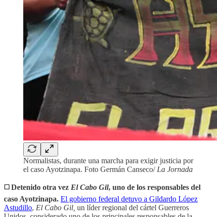
Normalistas, durante una marcha para exigir justicia por
el caso Ayotzinapa. Foto Germán Canseco/
La Jornada
◻️ Detenido otra vez
El Cabo Gil
, uno de los responsables del
caso Ayotzinapa.
El gobierno federal detuvo a Gildardo López
Astudillo
,
El Cabo Gil,
un líder regional del cártel Guerreros
Unidos, considerado uno de los principales responsables de la