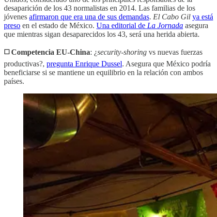
desaparición de los 43 normalistas en 2014. Las familias de los
jóvenes
afirmaron que era una de sus demandas
.
El Cabo Gil
ya está
preso
en el estado de México.
Una editorial de
La Jornada
asegura
que mientras sigan desaparecidos los 43, será una herida abierta.
◻️ Competencia EU-China
: ¿
security-shoring
vs nuevas fuerzas
productivas?,
pregunta Enrique Dussel
. Asegura que México podría
beneficiarse si se mantiene un equilibrio en la relación con ambos
países.