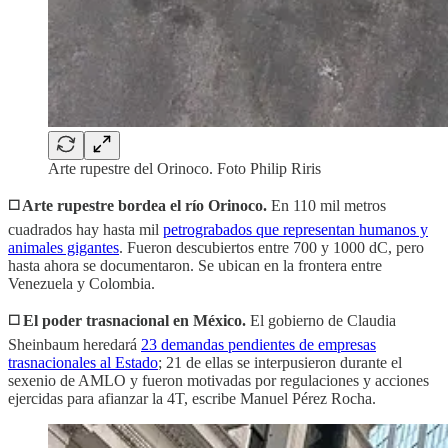
Arte rupestre del Orinoco. Foto Philip Riris
◻️ Arte rupestre bordea el río Orinoco.
En 110 mil metros
cuadrados hay hasta mil
petrograbados que representan humanos y
animales gigantes
. Fueron descubiertos entre 700 y 1000 dC, pero
hasta ahora se documentaron. Se ubican en la frontera entre
Venezuela y Colombia.
◻️ El poder trasnacional en México.
El gobierno de Claudia
Sheinbaum heredará
23 demandas pendientes de empresas
trasnacionales al Estado
; 21 de ellas se interpusieron durante el
sexenio de AMLO y fueron motivadas por regulaciones y acciones
ejercidas para afianzar la 4T, escribe Manuel Pérez Rocha.