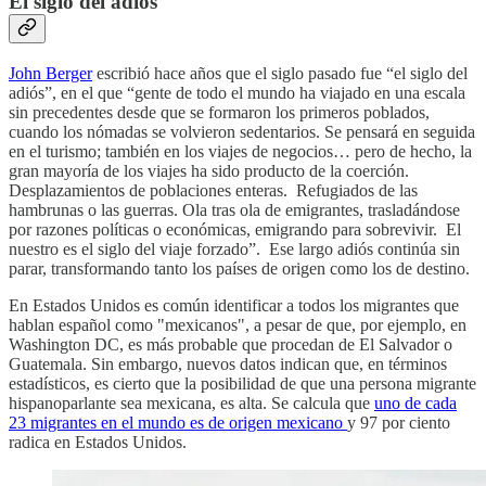
El siglo del adiós
John Berger
escribió hace años que el siglo pasado fue “el siglo del
adiós”, en el que “gente de todo el mundo ha viajado en una escala
sin precedentes desde que se formaron los primeros poblados,
cuando los nómadas se volvieron sedentarios. Se pensará en seguida
en el turismo; también en los viajes de negocios… pero de hecho, la
gran mayoría de los viajes ha sido producto de la coerción.
Desplazamientos de poblaciones enteras. Refugiados de las
hambrunas o las guerras. Ola tras ola de emigrantes, trasladándose
por razones políticas o económicas, emigrando para sobrevivir. El
nuestro es el siglo del viaje forzado”. Ese largo adiós continúa sin
parar, transformando tanto los países de origen como los de destino.
En Estados Unidos es común identificar a todos los migrantes que
hablan español como "mexicanos", a pesar de que, por ejemplo, en
Washington DC, es más probable que procedan de El Salvador o
Guatemala. Sin embargo, nuevos datos indican que, en términos
estadísticos, es cierto que la posibilidad de que una persona migrante
hispanoparlante sea mexicana, es alta. Se calcula que
uno de cada
23 migrantes en el mundo es de origen mexicano
y 97 por ciento
radica en Estados Unidos.