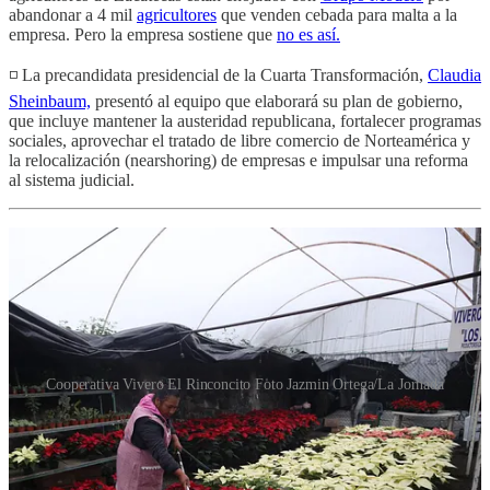
abandonar a 4 mil
agricultores
que venden cebada para malta a la
empresa. Pero la empresa sostiene que
no es así.
◽️ La precandidata presidencial de la Cuarta Transformación,
Claudia
Sheinbaum,
presentó al equipo que elaborará su plan de gobierno,
que incluye mantener la austeridad republicana, fortalecer programas
sociales, aprovechar el tratado de libre comercio de Norteamérica y
la relocalización (nearshoring) de empresas e impulsar una reforma
al sistema judicial.
Cooperativa Vivero El Rinconcito Foto Jazmin Ortega/La Jornada
◽️
Las nochebuenas,
plantas que se cultivan con mucha dedicación.
Herederos de tres generaciones que produjeron hortalizas en las
chinampas, los integrantes de El Rinconcito de Lety disfrutan sus