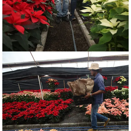
▶️ VIDEO:
Sabes
qué hacen los murciélagos por el tequila
Usted está recibiendo este correo electrónico porque se suscribió a
los boletines informativos de La Jornada Internacional. ¿Usted
recibió este correo electrónico de otro lector?
Compartir La Jornada Internacional
Regístrese
aquí
para recibir La Jornada Internacional en su