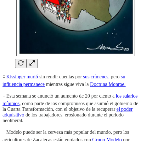
◽️
Kissinger murió
sin rendir cuentas por
sus crímenes,
pero
su
influencia permanece
mientras sigue viva la
Doctrina Monroe.
◽️ Esta semana se anunció un
aumento de 20 por ciento a
los salarios
mínimos
, como parte de los compromisos que asumió el gobierno de
la Cuarta Transformación, con el objetivo de la recuperar
el poder
adquisitivo
de los trabajadores, erosionado durante el periodo
neoliberal.
◽️ Modelo puede ser la cerveza más popular del mundo, pero los
agricultores de Zacatecas están enojados con
Grupo Modelo
por