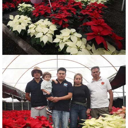
logros, tras un año de esfuerzo.
◽️ Jorge Durand aborda
la política del desarraigo
que condiciona la
vida de millones de indocumentados, y aun así,
las remesas de los
paisanos
en EU siguen siendo la principal fuente de inversión y
apoyo extranjero de México.
◽️
El escritor maya James Assir Sarao Cauich recibió el
Premio de
Literaturas Indígenas de América
“por mantener el diálogo
intercultural entre su lengua madre y su comunidad.”
Tesoros de los archivos