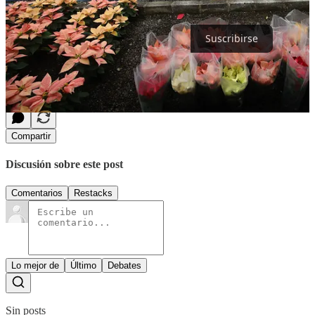
bandeja de entrada.
Suscribirse
Vea la
edición digital
diaria de La Jornada
Compartir
Discusión sobre este post
Comentarios
Restacks
Lo mejor de
Último
Debates
Sin posts