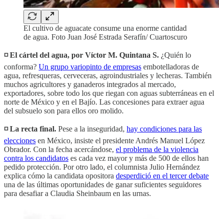
El cultivo de aguacate consume una enorme cantidad
de agua. Foto Juan José Estrada Serafín/ Cuartoscuro
◽️ El cártel del agua, por Víctor M. Quintana S.
¿Quién lo
conforma?
Un grupo variopinto de empresas
embotelladoras de
agua, refresqueras, cerveceras, agroindustriales y lecheras. También
muchos agricultores y ganaderos integrados al mercado,
exportadores, sobre todo los que riegan con aguas subterráneas en el
norte de México y en el Bajío. Las concesiones para extraer agua
del subsuelo son para ellos oro molido.
◽️ La recta final.
Pese a la inseguridad,
hay condiciones para las
elecciones
en México, insiste el presidente Andrés Manuel López
Obrador. Con la fecha acercándose,
el problema de la violencia
contra los candidatos
es cada vez mayor y más de 500 de ellos han
pedido protección. Por otro lado, el columnista Julio Hernández
explica cómo la candidata opositora
desperdició en el tercer debate
una de las últimas oportunidades de ganar suficientes seguidores
para desafiar a Claudia Sheinbaum en las urnas.