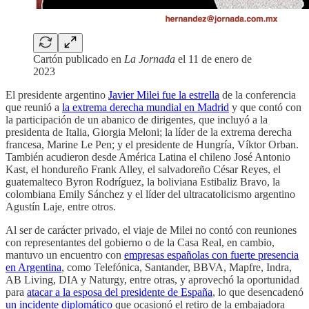
Cartón publicado en
La Jornada
el 11 de enero de
2023
El presidente argentino
Javier Milei fue la estrella
de la conferencia
que reunió a
la extrema derecha mundial en Madrid
y que contó con
la participación de un abanico de dirigentes, que incluyó a la
presidenta de Italia, Giorgia Meloni; la líder de la extrema derecha
francesa, Marine Le Pen; y el presidente de Hungría, Víktor Orban.
También acudieron desde América Latina el chileno José Antonio
Kast, el hondureño Frank Alley, el salvadoreño César Reyes, el
guatemalteco Byron Rodríguez, la boliviana Estibaliz Bravo, la
colombiana Emily Sánchez y el líder del ultracatolicismo argentino
Agustín Laje, entre otros.
Al ser de carácter privado, el viaje de Milei no contó con reuniones
con representantes del gobierno o de la Casa Real, en cambio,
mantuvo un encuentro con
empresas españolas con fuerte presencia
en Argentina
, como Telefónica, Santander, BBVA, Mapfre, Indra,
AB Living, DIA y Naturgy, entre otras, y aprovechó la oportunidad
para
atacar a la esposa del presidente de España
, lo que desencadenó
un incidente diplomático
que ocasionó el retiro de la embajadora