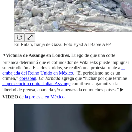
En Rafah, franja de Gaza. Foto Eyad Al-Baba/ AFP
◽️ Victoria de Assange en Londres.
Luego de que una corte
británica determinó que el cofundador de Wikileaks puede impugnar
su extradición a Estados Unidos, se realizó una protesta frente a
la
embajada del Reino Unido en México
. “El periodismo no es un
crimen,”
coreaban
.
La Jornada
agrega que “luchar por que termine
la persecución contra Julian Assange
contribuye a garantizar la
libertad de prensa, coartada y/o amenazada en muchos países.” ▶️
VIDEO
de
la protesta en México
.