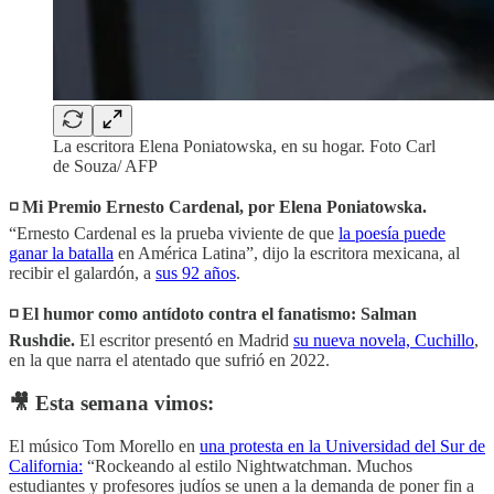
La escritora Elena Poniatowska, en su hogar. Foto Carl
de Souza/ AFP
◽️ Mi Premio Ernesto Cardenal, por Elena Poniatowska.
“Ernesto Cardenal es la prueba viviente de que
la poesía puede
ganar la batalla
en América Latina”, dijo la escritora mexicana, al
recibir el galardón, a
sus 92 años
.
◽️ El humor como antídoto contra el fanatismo: Salman
Rushdie.
El escritor presentó en Madrid
su nueva novela, Cuchillo
,
en la que narra el atentado que sufrió en 2022.
🎥 Esta semana vimos:
El músico Tom Morello en
una protesta en la Universidad del Sur de
California:
“Rockeando al estilo Nightwatchman. Muchos
estudiantes y profesores judíos se unen a la demanda de poner fin a