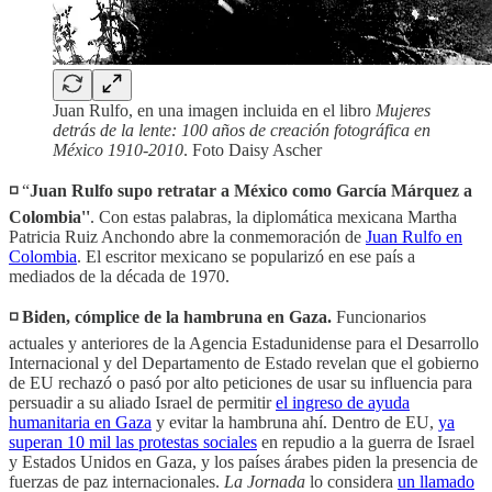
Juan Rulfo, en una imagen incluida en el libro
Mujeres
detrás de la lente: 100 años de creación fotográfica en
México 1910-2010
. Foto Daisy Ascher
◽️
“
Juan Rulfo supo retratar a México como García Márquez a
Colombia''
. Con estas palabras, la diplomática mexicana Martha
Patricia Ruiz Anchondo abre la conmemoración de
Juan Rulfo en
Colombia
. El escritor mexicano se popularizó en ese país a
mediados de la década de 1970.
◽️ Biden, cómplice de la hambruna en Gaza.
Funcionarios
actuales y anteriores de la Agencia Estadunidense para el Desarrollo
Internacional y del Departamento de Estado revelan que el gobierno
de EU rechazó o pasó por alto peticiones de usar su influencia para
persuadir a su aliado Israel de permitir
el ingreso de ayuda
humanitaria en Gaza
y evitar la hambruna ahí. Dentro de EU,
ya
superan 10 mil las protestas sociales
en repudio a la guerra de Israel
y Estados Unidos en Gaza, y los países árabes piden la presencia de
fuerzas de paz internacionales.
La Jornada
lo considera
un llamado