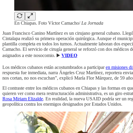
En Chiapas. Foto Víctor Camacho/
La Jornada
Juan Francisco Canino Martínez es un cirujano general cubano. Lleg
Cintalapa realizó su primera operación quirúrgica. Aunque el municipio
plantilla completa en todos los turnos. Actualmente laboran dos espec
Camacho. El servicio de cirugía general se reforzó con dos médicos de 
asignados a este nosocomio. ▶️
VIDEO
Los médicos cubanos están acostumbrados a participar
en misiones di
respuesta fue inmediata, narra Ángeles Cruz Martínez, reportera envi
nos cortan, no nos escuchan”, explicó María Flor Márquez, de 59 años,
El contraste entre los médicos cubanos en Chiapas y las formas en q
quieren ver como mera restructuración administrativa, es un giro estra
Rosa Miriam Elizalde
. En realidad, la nueva USAID podría ser un re
geopolítica contra los enemigos designados por Estados Unidos.