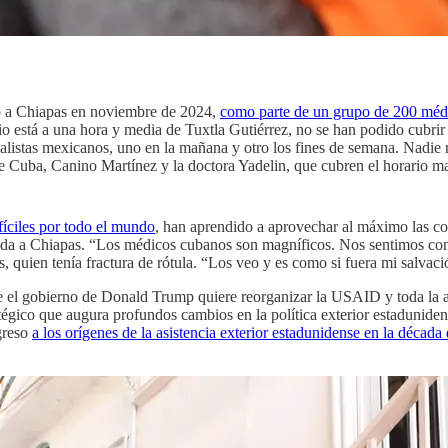
ó a Chiapas en noviembre de 2024,
como parte de un grupo de 200 méd
 está a una hora y media de Tuxtla Gutiérrez, no se han podido cubrir l
ialistas mexicanos, uno en la mañana y otro los fines de semana. Nadie
Cuba, Canino Martínez y la doctora Yadelin, que cubren el horario matuti
fíciles por todo el mundo
, han aprendido a aprovechar al máximo las co
ada a Chiapas. “Los médicos cubanos son magníficos. Nos sentimos con 
 quien tenía fractura de rótula. “Los veo y es como si fuera mi salvaci
ue el gobierno de Donald Trump quiere reorganizar la USAID y toda la 
tégico que augura profundos cambios en la política exterior estaduniden
greso
a los orígenes de la asistencia exterior estadunidense en la década