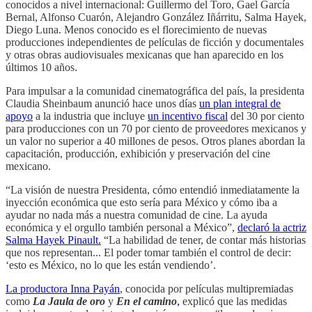
conocidos a nivel internacional: Guillermo del Toro, Gael García
Bernal, Alfonso Cuarón, Alejandro González Iñárritu, Salma Hayek,
Diego Luna. Menos conocido es el florecimiento de nuevas
producciones independientes de películas de ficción y documentales
y otras obras audiovisuales mexicanas que han aparecido en los
últimos 10 años.
Para impulsar a la comunidad cinematográfica del país, la presidenta
Claudia Sheinbaum anunció hace unos días
un plan integral de
apoyo
a la industria que incluye
un incentivo fiscal
del 30 por ciento
para producciones con un 70 por ciento de proveedores mexicanos y
un valor no superior a 40 millones de pesos. Otros planes abordan la
capacitación, producción, exhibición y preservación del cine
mexicano.
“La visión de nuestra Presidenta, cómo entendió inmediatamente la
inyección económica que esto sería para México y cómo iba a
ayudar no nada más a nuestra comunidad de cine. La ayuda
económica y el orgullo también personal a México”,
declaró la actriz
Salma Hayek Pinault.
“La habilidad de tener, de contar más historias
que nos representan... El poder tomar también el control de decir:
‘esto es México, no lo que les están vendiendo’.
La productora Inna Payán
, conocida por películas multipremiadas
como
La Jaula de oro
y
En el camino
,
explicó que las medidas