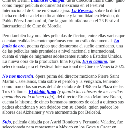
Cine de Berlín.
Llamarse Olimpia
, de la directora Indira Cato, ganó
como mejor película documental mexicana en el Festival
Internacional de Cine en Guadalajara.
La Reserva
,
sobre la difícil
lucha en defensa del medio ambiente y la ruralidad en México, de
Pablo Pérez Lombardini, fue la gran triunfadora en el 23 Festival
Internacional de Cine de Morelia.
Pero también hay notables películas de ficción, entre ellas varias que
cuentan realidades contemporáneas con un estilo documental.
La
jaula de oro
,
poema épico que desmorona el sueño americano, una
de las películas más premiadas a nivel nacional e internacional,
cuenta el viaje de migrantes adolescentes rumbo a Estados Unidos.
La nueva obra de la productora Inna Payán,
En el camino
,
fue
seleccionada para el Festival Internacional de Cine de Venecia 2025.
No nos moverán
, ópera prima del director mexicano Pierre Saint
Martin Castellanos, trata sobre el perdón y la venganza, teniendo
como marco los sucesos del 2 de octubre de 1968 en la Plaza de las
Tres Culturas.
El diablo fuma
(y guarda las cabezas de los cerillos
quemados en la misma caja)
,
del director Ernesto Martínez Bucio,
cuenta la historia de cinco hermanos menores de edad a quienes sus
padres abandonan y son dejados con su abuela, quien padece los
albores del Alzheimer y vive atormentada por Belcebú.
Sujo
, película dirigida por Astrid Rondero y Fernanda Valadez, fue
seleccionada para representar a México en los Goya y Oscar en