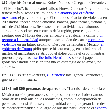
◻️ Golpe histórico al
narco
.
Rubén Nemesio Oseguera Cervantes,
“El Mencho”, líder del cartel Jalisco Nueva Generación y uno de los
narcos
más buscados del mundo,
fue abatido por el ejército
mexicano
el pasado domingo. El cartel desató actos de violencia en
20 estados, incendiando vehículos, bancos, gasolineras y tiendas, y
más de 252 bloqueos. Se suspendieron actividades en algunos
aeropuertos y clases en escuelas de la región, pero el gobierno
aseguró que 24 horas después empezó a prevalecer la calma y
un
retorno a la normalidad
aunque no se pueden descartar
escenarios
violentos
en un futuro próximo. Después de felicitar a México,
el
gobierno de Trump
pidió que se hiciera más, y, en su informe el
martes, el mandatario se atribuyó el golpe contra el capo, mientras
provoca preguntas,
escribe Julio Hernández
, sobre el papel del
gobierno estadunidense en una nueva estrategia de balazos y no
abrazos.
En
El Pulso de La Jornada
,
El Mencho
: inteligencia, versiones y
guerra contra el
narco
.
◻️ 131 mil 800 personas desaparecidas.
“La crisis de violencia en
México no sólo permanece, sino que se recrudece si observamos
otras aristas más allá de los homicidios, como la desaparición de
personas, la crisis forense y la impunidad con que operan las redes
de macrocriminalidad a lo largo de nuestro país”, escribe el
experto