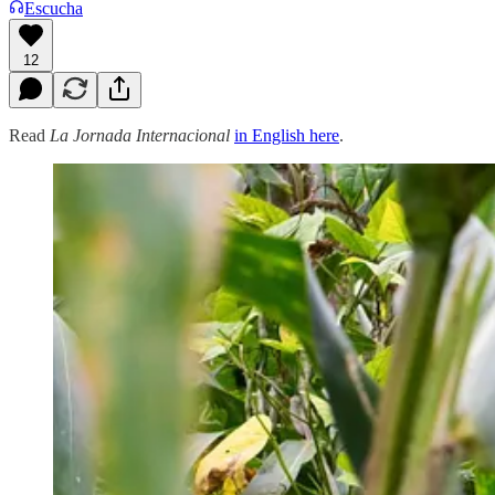
Escucha
12
Read
La Jornada Internacional
in English here
.