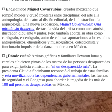
◻️
El Chamaco
Miguel Covarrubias,
creador mexicano que
rompió moldes y cruzó fronteras entre disciplinas: del arte a la
antropología, del teatro al diseño editorial, de la ilustración a la
arqueología. Una nueva exposición,
Miguel Covarrubias: Una
mirada sin fronteras
,
destaca la vida del artista como caricaturista,
ilustrador, dibujante y pintor. Pero también aborda su obra como
cartógrafo, escenógrafo, autor de valiosas aportaciones a los estudios
antropológicos, etnográficos y museográficos, coleccionista y
funcionario impulsor de la danza moderna en México.
◻️ ¿Dónde están?
Artistas gráficos y familiares llevaron lonas y
carteles e hicieron pintas de los rostros de las personas desaparecidas
para exigir justicia e insistir en "
ni un desaparecido más
". La
presidenta Claudia Sheinbaum reconoció el trabajo de estas familias
y
está movilizando a las dependencias gubernamentales
, las fuerzas
de seguridad y el Congreso para abordar la tragedia de las más de
100 mil personas desaparecidas
en México.