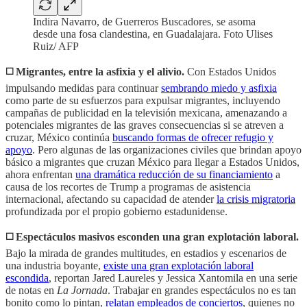
Indira Navarro, de Guerreros Buscadores, se asoma
desde una fosa clandestina, en Guadalajara. Foto Ulises
Ruiz/ AFP
◻️ Migrantes, entre la asfixia y el alivio.
Con Estados Unidos
impulsando medidas para continuar
sembrando miedo y asfixia
como parte de su esfuerzos para expulsar migrantes, incluyendo
campañas de publicidad en la televisión mexicana, amenazando a
potenciales migrantes de las graves consecuencias si se atreven a
cruzar, México continúa
buscando formas de ofrecer refugio y
apoyo
. Pero algunas de las organizaciones civiles que brindan apoyo
básico a migrantes que cruzan México para llegar a Estados Unidos,
ahora enfrentan
una dramática reducción de su financiamiento
a
causa de los recortes de Trump a programas de asistencia
internacional, afectando su capacidad de atender
la crisis migratoria
profundizada por el propio gobierno estadunidense.
◻️ Espectáculos masivos esconden una gran explotación laboral.
Bajo la mirada de grandes multitudes, en estadios y escenarios de
una industria boyante,
existe una gran explotación laboral
escondida
, reportan Jared Laureles y Jessica Xantomila en una serie
de notas en
La Jornada
. Trabajar en grandes espectáculos no es tan
bonito como lo pintan,
relatan empleados de conciertos
, quienes no