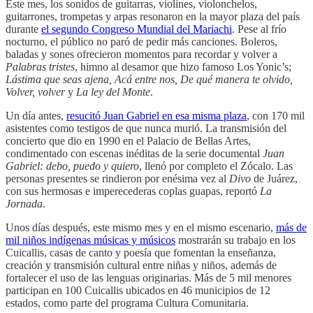
Este mes, los sonidos de guitarras, violines, violonchelos,
guitarrones, trompetas y arpas resonaron en la mayor plaza del país
durante
el segundo Congreso Mundial del Mariachi
. Pese al frío
nocturno, el público no paró de pedir más canciones. Boleros,
baladas y sones ofrecieron momentos para recordar y volver a
Palabras tristes
, himno al desamor que hizo famoso Los Yonic’s;
Lástima que seas ajena, Acá entre nos, De qué manera te olvido,
Volver, volver
y
La ley del Monte
.
Un día antes,
resucitó Juan Gabriel en esa misma plaza
, con 170 mil
asistentes como testigos de que nunca murió. La transmisión del
concierto que dio en 1990 en el Palacio de Bellas Artes,
condimentado con escenas inéditas de la serie documental
Juan
Gabriel: debo, puedo y quiero
, llenó por completo el Zócalo. Las
personas presentes se rindieron por enésima vez al
Divo
de Juárez,
con sus hermosas e imperecederas coplas guapas, reportó
La
Jornada
.
Unos días después, este mismo mes y en el mismo escenario,
más de
mil niños indígenas músicas y músicos
mostrarán su trabajo en los
Cuicallis, casas de canto y poesía que fomentan la enseñanza,
creación y transmisión cultural entre niñas y niños, además de
fortalecer el uso de las lenguas originarias. Más de 5 mil menores
participan en 100 Cuicallis ubicados en 46 municipios de 12
estados, como parte del programa Cultura Comunitaria.