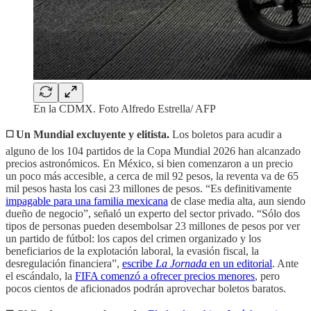
En la CDMX. Foto Alfredo Estrella/ AFP
◻️ Un Mundial excluyente y elitista.
Los boletos para acudir a
alguno de los 104 partidos de la Copa Mundial 2026 han alcanzado
precios astronómicos. En México, si bien comenzaron a un precio
un poco más accesible, a cerca de mil 92 pesos, la reventa va de 65
mil pesos hasta los casi 23 millones de pesos. “Es definitivamente
impagable para una familia mexicana
de clase media alta, aun siendo
dueño de negocio”, señaló un experto del sector privado. “Sólo dos
tipos de personas pueden desembolsar 23 millones de pesos por ver
un partido de fútbol: los capos del crimen organizado y los
beneficiarios de la explotación laboral, la evasión fiscal, la
desregulación financiera”,
escribe
La Jornada
en un editorial
. Ante
el escándalo, la
FIFA comenzó a ofrecer precios menores
, pero
pocos cientos de aficionados podrán aprovechar boletos baratos.