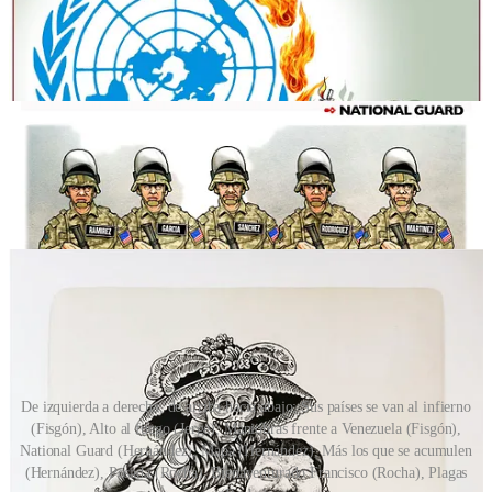
De izquierda a derecha, de arriba hacia abajo: Sus países se van al infierno
(Fisgón), Alto al fuego (Jerge), Maniobras frente a Venezuela (Fisgón),
National Guard (Hernández), Mapa (Hernández), Más los que se acumulen
(Hernández), Posada (Rocha), Bienaventurado Francisco (Rocha), Plagas