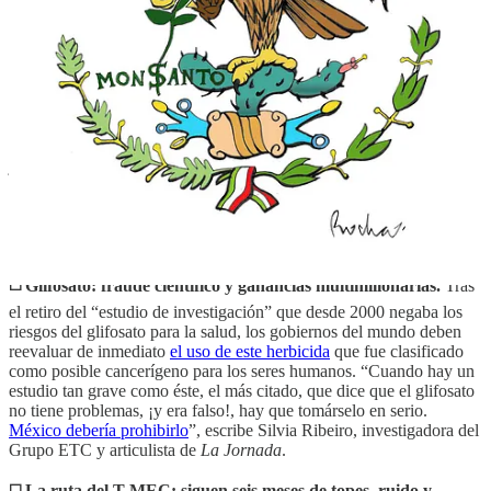
resistencia local a las cada vez más severas y crueles medidas
antimigrantes y contra personas refugiadas impulsadas por el
gobierno federal, escribe David Brooks. No hay mensaje más
navideño que la solidaridad y
defensa de los refugiados Jesús, María
y José y sus contemporáneos
. El cuento narra que a fin de cuentas
ellos son los salvadores de todos.
◻️ Granjas de sal en Sonora.
Cuando no hay trabajo en el mar, los
jornaleros van a las granjas de sal a arriar. El suplemento
Ojarasca
ofrece fotografías de
los cultivos de sal artesanal
producidos a partir
de cuarteles de agua (lagunas solares en el Mar de Cortés) y que se
ubican cerca de la costa de la playa de Santa Bárbara, en
Huatabampo, Sonora.
◻️ Glifosato: fraude científico y ganancias multimillonarias.
Tras
el retiro del “estudio de investigación” que desde 2000 negaba los
riesgos del glifosato para la salud, los gobiernos del mundo deben
reevaluar de inmediato
el uso de este herbicida
que fue clasificado
como posible cancerígeno para los seres humanos. “Cuando hay un
estudio tan grave como éste, el más citado, que dice que el glifosato
no tiene problemas, ¡y era falso!, hay que tomárselo en serio.
México debería prohibirlo
”, escribe Silvia Ribeiro, investigadora del
Grupo ETC y articulista de
La Jornada
.
◻️ La ruta del T-MEC: siguen seis meses de topes, ruido y