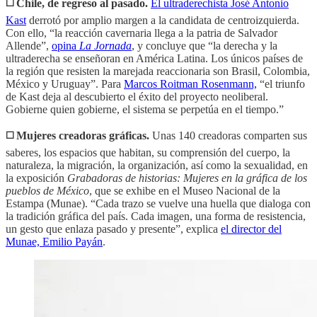
◻️ Chile, de regreso al pasado.
El ultraderechista José Antonio
Kast
derrotó por amplio margen a la candidata de centroizquierda.
Con ello, “la reacción cavernaria llega a la patria de Salvador
Allende”,
opina
La Jornada
, y concluye que “la derecha y la
ultraderecha se enseñoran en América Latina. Los únicos países de
la región que resisten la marejada reaccionaria son Brasil, Colombia,
México y Uruguay”. Para
Marcos Roitman Rosenmann,
“el triunfo
de Kast deja al descubierto el éxito del proyecto neoliberal.
Gobierne quien gobierne, el sistema se perpetúa en el tiempo.”
◻️ Mujeres creadoras gráficas.
Unas 140 creadoras comparten sus
saberes, los espacios que habitan, su comprensión del cuerpo, la
naturaleza, la migración, la organización, así como la sexualidad, en
la exposición
Grabadoras de historias: Mujeres en la gráfica de los
pueblos de México
, que se exhibe en el Museo Nacional de la
Estampa (Munae). “Cada trazo se vuelve una huella que dialoga con
la tradición gráfica del país. Cada imagen, una forma de resistencia,
un gesto que enlaza pasado y presente”, explica
el director del
Munae, Emilio Payán
.