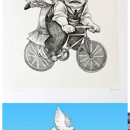
(Rocha).
Para ver estas caricaturas en tamaño completo, ábrelas en el
navegador o en la app mediante el enlace en la esquina superior
derecha del boletín.
Compartir
Suscríbase ahora
La Frase:
“¿No estoy yo aquí que soy tu madre?”
—
Virgen de Guadalupe
Por si se lo perdió