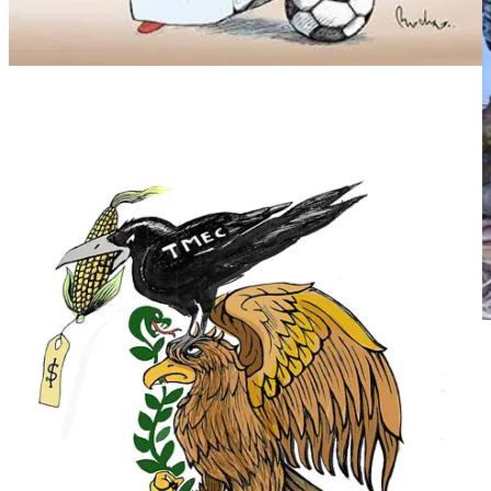
“ICE estuvo aquí”, se lee al lado del pesebre sin el
Niño Jesús, en la Iglesia Sta. Susanna, en Dedham,
Massachusetts. Foto Charles Krupa/ AP
◻️
EU: Resistencia local.
Iglesias y alcaldes, junto con brigadas de
miles de voluntarios en todo Estados Unidos, siguen encabezando la